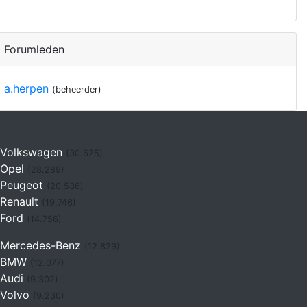
Forumleden
a.herpen
(beheerder)
Volkswagen
(30.625)
Opel
(28.289)
Peugeot
(20.536)
Renault
(19.746)
Ford
(14.756)
Mercedes-Benz
(12.829)
BMW
(12.077)
Audi
(9.302)
Volvo
(9.230)