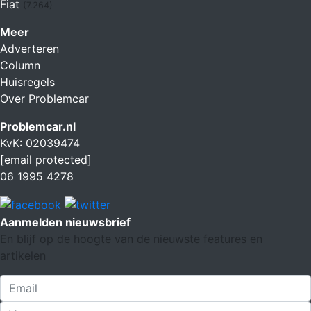
Fiat
(7.264)
Meer
Adverteren
Column
Huisregels
Over Problemcar
Problemcar.nl
KvK: 02039474
[email protected]
06 1995 4278
Aanmelden nieuwsbrief
En blijf op de hoogte van de nieuwste features en
artikelen