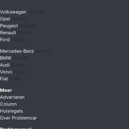
Volkswagen
(30.623)
Opel
(28.287)
Peugeot
(20.533)
Renault
(19.746)
Ford
(14.754)
Mercedes-Benz
(12.828)
BMW
(12.076)
Audi
(9.302)
Volvo
(9.230)
Fiat
(7.262)
Meer
Adverteren
Column
Huisregels
Over Problemcar