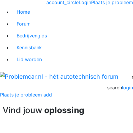
account_circle
Login
Plaats je probleem
Home
Forum
Bedrijvengids
Kennisbank
Lid worden
search
login
Plaats je probleem
add
Vind jouw
oplossing
» of plaats nieuw probleem