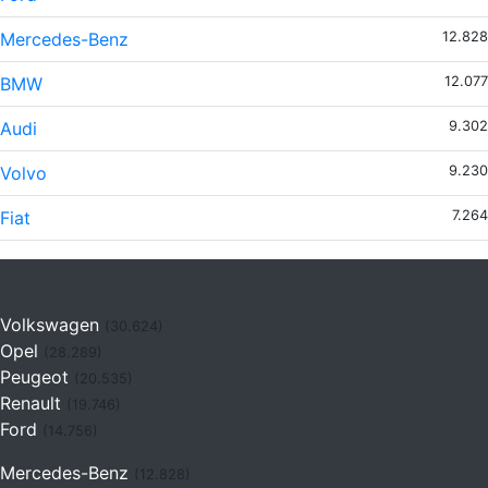
Mercedes-Benz
12.828
BMW
12.077
Audi
9.302
Volvo
9.230
Fiat
7.264
Volkswagen
(30.624)
Opel
(28.289)
Peugeot
(20.535)
Renault
(19.746)
Ford
(14.756)
Mercedes-Benz
(12.828)