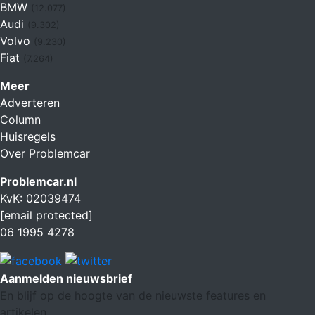
BMW
(12.077)
Audi
(9.302)
Volvo
(9.230)
Fiat
(7.264)
Meer
Adverteren
Column
Huisregels
Over Problemcar
Problemcar.nl
KvK: 02039474
[email protected]
06 1995 4278
Aanmelden nieuwsbrief
En blijf op de hoogte van de nieuwste features en
artikelen