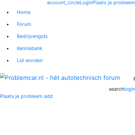
account_circle
Login
Plaats je probleem
Home
Forum
Bedrijvengids
Kennisbank
Lid worden
search
login
Plaats je probleem
add
Column: Langer plezier van
je auto met gebruikte auto