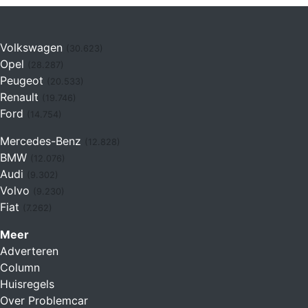
Volkswagen
(30.623)
Opel
(28.287)
Peugeot
(20.533)
Renault
(19.746)
Ford
(14.754)
Mercedes-Benz
(12.828)
BMW
(12.076)
Audi
(9.302)
Volvo
(9.230)
Fiat
(7.262)
Meer
Adverteren
Column
Huisregels
Over Problemcar