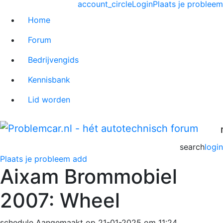
account_circle
Login
Plaats je probleem
Home
Forum
Bedrijvengids
Kennisbank
Lid worden
search
login
Plaats je probleem
add
Aixam Brommobiel
2007: Wheel
schedule
Aangemaakt op 21-01-2025 om 11:24