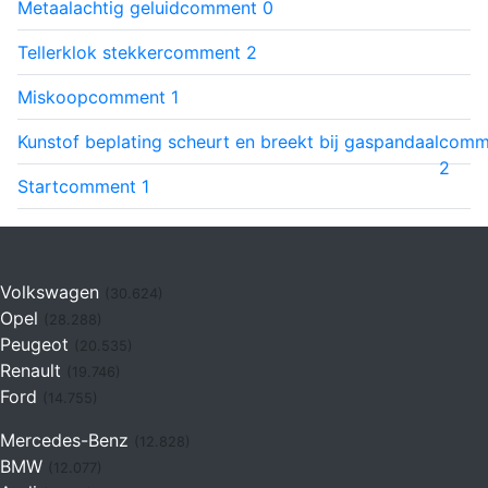
Metaalachtig geluid
comment
0
Tellerklok stekker
comment
2
Miskoop
comment
1
Kunstof beplating scheurt en breekt bij gaspandaal
comm
2
Start
comment
1
Volkswagen
(30.624)
Opel
(28.288)
Peugeot
(20.535)
Renault
(19.746)
Ford
(14.755)
Mercedes-Benz
(12.828)
BMW
(12.077)