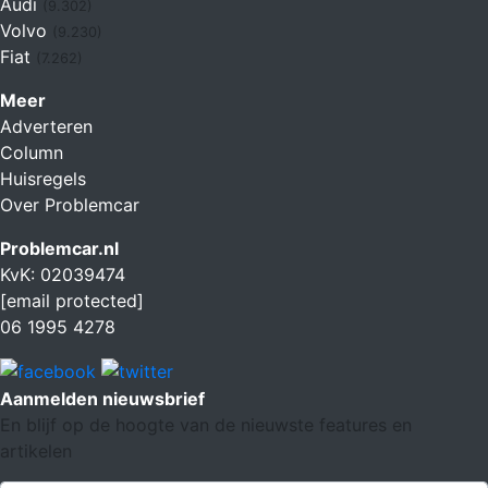
Audi
(9.302)
Volvo
(9.230)
Fiat
(7.262)
Meer
Adverteren
Column
Huisregels
Over Problemcar
Problemcar.nl
KvK: 02039474
[email protected]
06 1995 4278
Aanmelden nieuwsbrief
En blijf op de hoogte van de nieuwste features en
artikelen