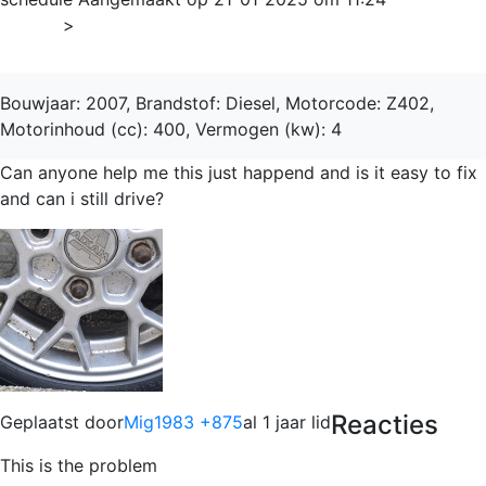
Home
>
Brommobiel
Bouwjaar: 2007, Brandstof: Diesel, Motorcode: Z402,
Motorinhoud (cc): 400, Vermogen (kw): 4
Can anyone help me this just happend and is it easy to fix
and can i still drive?
Reacties
Geplaatst door
Mig1983 +875
al 1 jaar lid
This is the problem