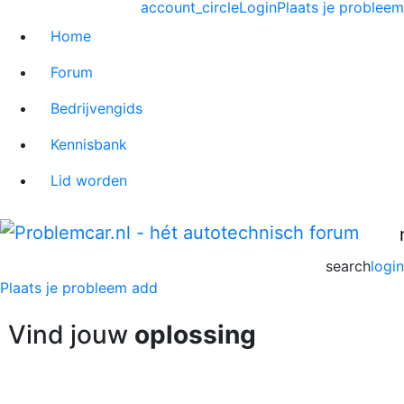
account_circle
Login
Plaats je probleem
Home
Forum
Bedrijvengids
Kennisbank
Lid worden
search
login
Plaats je probleem
add
Vind jouw
oplossing
» of plaats nieuw probleem