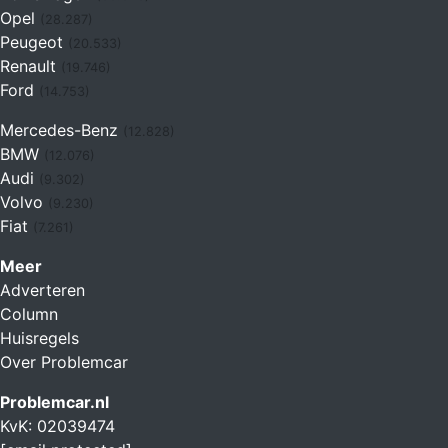
Opel
(28.287)
Peugeot
(20.533)
Renault
(19.746)
Ford
(14.753)
Mercedes-Benz
(12.828)
BMW
(12.076)
Audi
(9.302)
Volvo
(9.230)
Fiat
(7.261)
Meer
Adverteren
Column
Huisregels
Over Problemcar
Problemcar.nl
KvK: 02039474