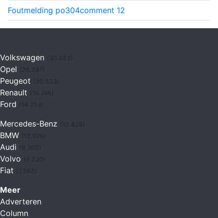
Foutmelding po304
comment
12
Volkswagen
(30.623)
Opel
(28.287)
Peugeot
(20.533)
Renault
(19.746)
Ford
(14.754)
Mercedes-Benz
(12.828)
BMW
(12.076)
Audi
(9.302)
Volvo
(9.230)
Fiat
(7.262)
Meer
Adverteren
Column