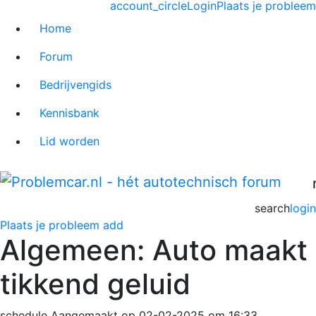
account_circle
Login
Plaats je probleem
Home
Forum
Bedrijvengids
Kennisbank
Lid worden
search
login
Plaats je probleem
add
Algemeen: Auto maakt
tikkend geluid
schedule
Aangemaakt op 02-02-2025 om 16:33