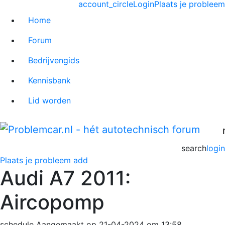
account_circle
Login
Plaats je probleem
Home
Forum
Bedrijvengids
Kennisbank
Lid worden
search
login
Plaats je probleem
add
Audi A7 2011:
Aircopomp
schedule
Aangemaakt op 21-04-2024 om 13:58