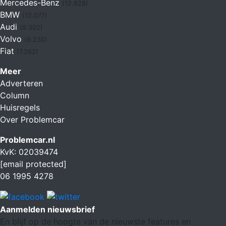
Mercedes-Benz
(12.828)
BMW
(12.077)
Audi
(9.302)
Volvo
(9.230)
Fiat
(7.262)
Meer
Adverteren
Column
Huisregels
Over Problemcar
Problemcar.nl
KvK: 02039474
[email protected]
06 1995 4278
Aanmelden nieuwsbrief
En blijf op de hoogte van de nieuwste features en