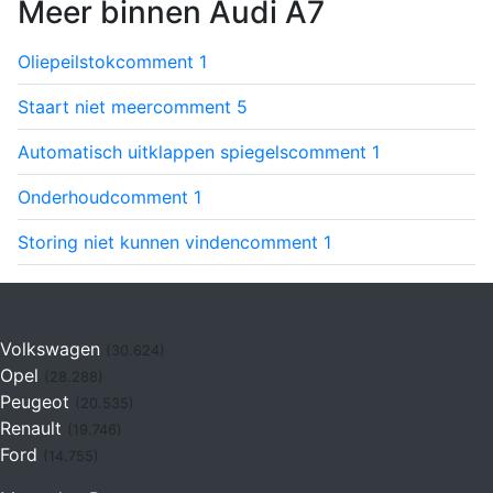
Meer binnen Audi A7
Oliepeilstok
comment
1
Staart niet meer
comment
5
Automatisch uitklappen spiegels
comment
1
Onderhoud
comment
1
Storing niet kunnen vinden
comment
1
Volkswagen
(30.624)
Opel
(28.288)
Peugeot
(20.535)
Renault
(19.746)
Ford
(14.755)