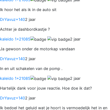
Ik hoor het als ik in de auto sit
DrYavuz
+140
2 jaar
Achter je dashbordkastje ?
kaleido 1
+21085
2 jaar
Ja gewoon onder de motorkap vandaan
DrYavuz
+140
2 jaar
In en uit schakelen van de pomp .
kaleido 1
+21085
2 jaar
Hartelijk dank voor jouw reactie. Hoe doe ik dat?
DrYavuz
+140
2 jaar
Ik bedoel het geluid wat je hoort is vermoedelijk het in en