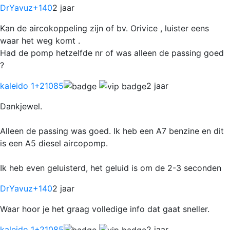
DrYavuz
+140
2 jaar
Kan de aircokoppeling zijn of bv. Orivice , luister eens
waar het weg komt .
Had de pomp hetzelfde nr of was alleen de passing goed
?
kaleido 1
+21085
2 jaar
Dankjewel.
Alleen de passing was goed. Ik heb een A7 benzine en dit
is een A5 diesel aircopomp.
Ik heb even geluisterd, het geluid is om de 2-3 seconden
DrYavuz
+140
2 jaar
Waar hoor je het graag volledige info dat gaat sneller.
kaleido 1
+21085
2 jaar