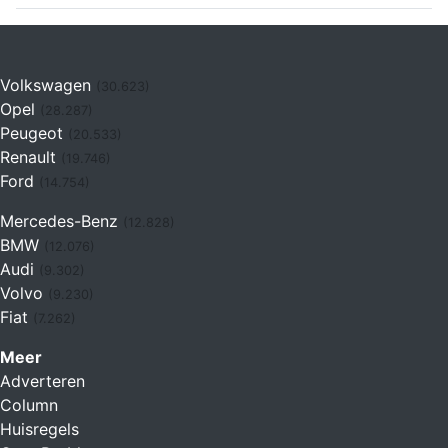
Volkswagen
(30.623)
Opel
(28.287)
Peugeot
(20.533)
Renault
(19.746)
Ford
(14.754)
Mercedes-Benz
(12.828)
BMW
(12.076)
Audi
(9.302)
Volvo
(9.230)
Fiat
(7.262)
Meer
Adverteren
Column
Huisregels