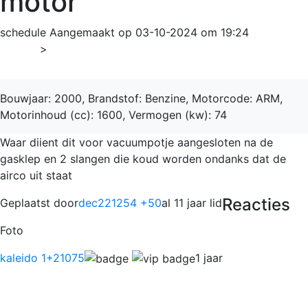
motor
schedule
Aangemaakt op 03-10-2024 om 19:24
Home
>
A4
Bouwjaar: 2000, Brandstof: Benzine, Motorcode: ARM,
Motorinhoud (cc): 1600, Vermogen (kw): 74
Waar diient dit voor vacuumpotje aangesloten na de
gasklep en 2 slangen die koud worden ondanks dat de
airco uit staat
Reacties
Geplaatst door
dec221254 +50
al 11 jaar lid
Foto
kaleido 1
+21075
1 jaar