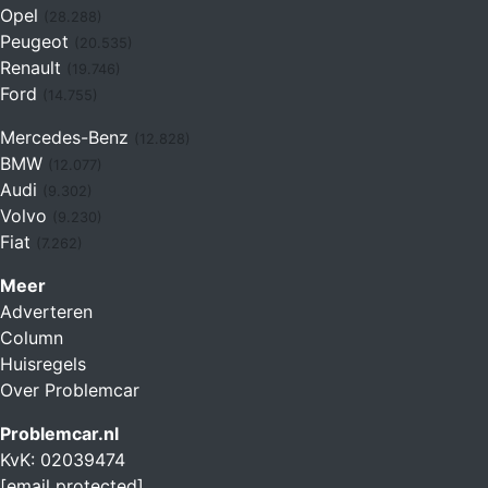
Opel
(28.288)
Peugeot
(20.535)
Renault
(19.746)
Ford
(14.755)
Mercedes-Benz
(12.828)
BMW
(12.077)
Audi
(9.302)
Volvo
(9.230)
Fiat
(7.262)
Meer
Adverteren
Column
Huisregels
Over Problemcar
Problemcar.nl
KvK: 02039474
[email protected]