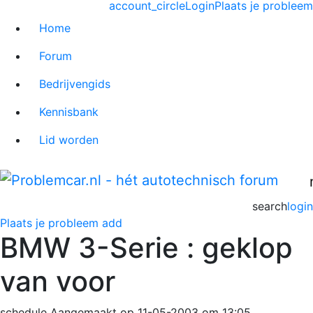
account_circle
Login
Plaats je probleem
Home
Forum
Bedrijvengids
Kennisbank
Lid worden
search
login
Plaats je probleem
add
BMW 3-Serie : geklop
van voor
schedule
Aangemaakt op 11-05-2003 om 13:05