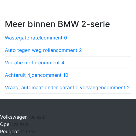
Meer binnen BMW 2-serie
Wastegate ratel
comment
0
Auto tegen weg rollen
comment
2
Vibratie motor
comment
4
Achteruit rijden
comment
10
Vraag; automaat onder garantie vervangen
comment
2
Volkswagen
(30.623)
Opel
(28.287)
Peugeot
(20.533)