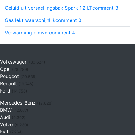
Geluid uit versnellingsbak Spark 1.2 LT
comment
3
Gas lekt waarschijnlijk
comment
0
Verwarming blower
comment
4
Volkswagen
(30.624)
Opel
(28.289)
Peugeot
(20.535)
Renault
(19.746)
Ford
(14.756)
Mercedes-Benz
(12.828)
BMW
(12.077)
Audi
(9.302)
Volvo
(9.230)
Fiat
(7.264)