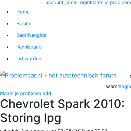
account_circle
Login
Plaats je probleem
Home
Forum
Bedrijvengids
Kennisbank
Lid worden
search
login
Plaats je probleem
add
Chevrolet Spark 2010:
Storing lpg
schedule
Aangemaakt op 03-06-2020 om 20:07