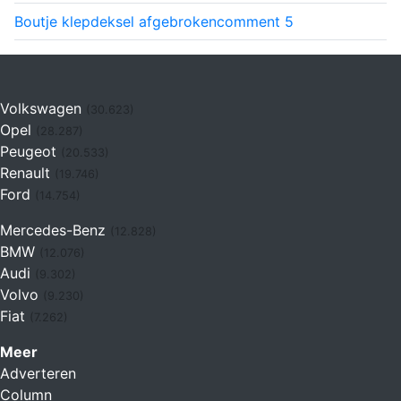
Boutje klepdeksel afgebroken
comment
5
Volkswagen
(30.623)
Opel
(28.287)
Peugeot
(20.533)
Renault
(19.746)
Ford
(14.754)
Mercedes-Benz
(12.828)
BMW
(12.076)
Audi
(9.302)
Volvo
(9.230)
Fiat
(7.262)
Meer
Adverteren
Column