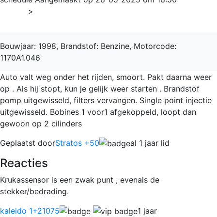
Home
>
Cinquecento
Bouwjaar: 1998, Brandstof: Benzine, Motorcode:
1170A1.046
Auto valt weg onder het rijden, smoort. Pakt daarna weer
op . Als hij stopt, kun je gelijk weer starten . Brandstof
pomp uitgewisseld, filters vervangen. Single point injectie
uitgewisseld. Bobines 1 voor1 afgekoppeld, loopt dan
gewoon op 2 cilinders
Geplaatst door
Stratos +50
al 1 jaar lid
Reacties
Krukassensor is een zwak punt , evenals de
stekker/bedrading.
kaleido 1
+21075
1 jaar