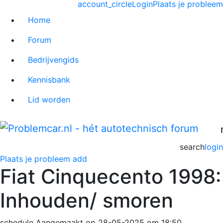
account_circle
Login
Plaats je probleem
Home
Forum
Bedrijvengids
Kennisbank
Lid worden
search
login
Plaats je probleem
add
Fiat Cinquecento 1998:
Inhouden/ smoren
schedule
Aangemaakt op 28-05-2025 om 18:50