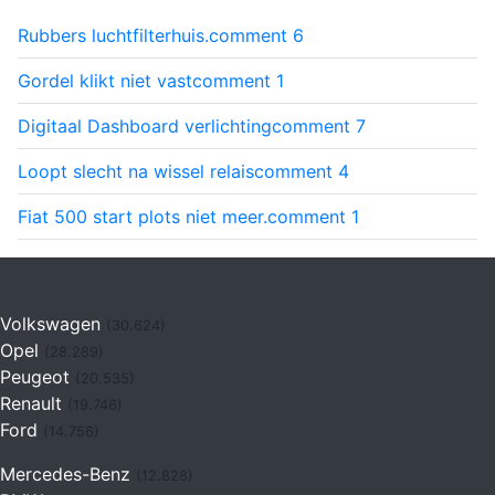
Rubbers luchtfilterhuis.
comment
6
Gordel klikt niet vast
comment
1
Digitaal Dashboard verlichting
comment
7
Loopt slecht na wissel relais
comment
4
Fiat 500 start plots niet meer.
comment
1
Volkswagen
(30.624)
Opel
(28.289)
Peugeot
(20.535)
Renault
(19.746)
Ford
(14.756)
Mercedes-Benz
(12.828)