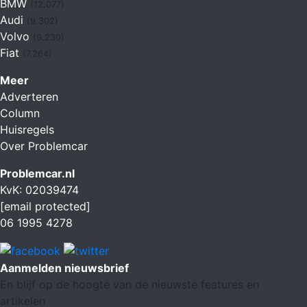
BMW
(12.077)
Audi
(9.302)
Volvo
(9.230)
Fiat
(7.264)
Meer
Adverteren
Column
Huisregels
Over Problemcar
Problemcar.nl
KvK: 02039474
[email protected]
06 1995 4278
Aanmelden nieuwsbrief
En blijf op de hoogte van de nieuwste features en
artikelen