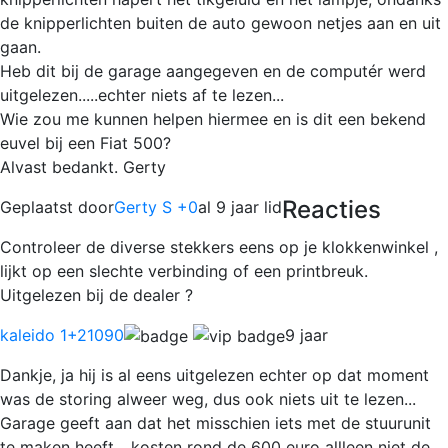
de knipperlichten buiten de auto gewoon netjes aan en uit
gaan.
Heb dit bij de garage aangegeven en de computér werd
uitgelezen.....echter niets af te lezen...
Wie zou me kunnen helpen hiermee en is dit een bekend
euvel bij een Fiat 500?
Alvast bedankt. Gerty
Reacties
Geplaatst door
Gerty S +0
al 9 jaar lid
Controleer de diverse stekkers eens op je klokkenwinkel ,
lijkt op een slechte verbinding of een printbreuk.
Uitgelezen bij de dealer ?
kaleido 1
+21090
9 jaar
Dankje, ja hij is al eens uitgelezen echter op dat moment
was de storing alweer weg, dus ook niets uit te lezen...
Garage geeft aan dat het misschien iets met de stuurunit
te maken heeft... kosten rond de 600 euro allleen niet de