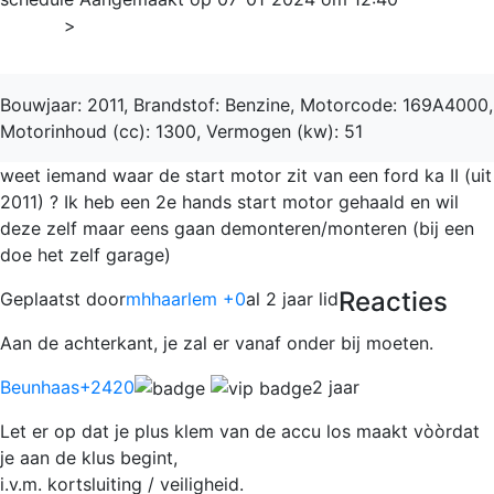
Home
>
Ka
Bouwjaar: 2011, Brandstof: Benzine, Motorcode: 169A4000,
Motorinhoud (cc): 1300, Vermogen (kw): 51
weet iemand waar de start motor zit van een ford ka II (uit
2011) ? Ik heb een 2e hands start motor gehaald en wil
deze zelf maar eens gaan demonteren/monteren (bij een
doe het zelf garage)
Reacties
Geplaatst door
mhhaarlem +0
al 2 jaar lid
Aan de achterkant, je zal er vanaf onder bij moeten.
Beunhaas
+2420
2 jaar
Let er op dat je plus klem van de accu los maakt vòòrdat
je aan de klus begint,
i.v.m. kortsluiting / veiligheid.