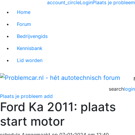
account_circle
Login
Plaats je probleem
Home
Forum
Bedrijvengids
Kennisbank
Lid worden
search
login
Plaats je probleem
add
Ford Ka 2011: plaats
start motor
schedule
Aangemaakt op 07-01-2024 om 12:40