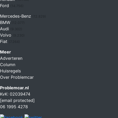
Ford
(14.756)
Mercedes-Benz
(12.829)
BMW
(12.077)
Audi
(9.302)
Volvo
(9.230)
Fiat
(7.264)
Meer
Adverteren
Column
Huisregels
Over Problemcar
Problemcar.nl
KvK: 02039474
[email protected]
06 1995 4278