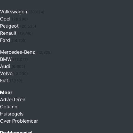
Volkswagen
(30.624)
Opel
(28.288)
Peugeot
(20.535)
Renault
(19.746)
Ford
(14.755)
Mercedes-Benz
(12.828)
BMW
(12.077)
Audi
(9.302)
Volvo
(9.230)
Fiat
(7.262)
Meer
Adverteren
Column
Huisregels
Over Problemcar
Problemcar.nl