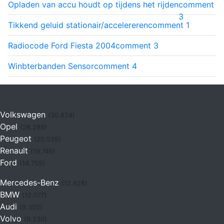
Opladen van accu houdt op tijdens het rijden
comment
3
Tikkend geluid stationair/accelereren
comment
1
Radiocode Ford Fiesta 2004
comment
3
Winbterbanden Sensor
comment
4
Volkswagen
(30.624)
Opel
(28.288)
Peugeot
(20.535)
Renault
(19.746)
Ford
(14.755)
Mercedes-Benz
(12.828)
BMW
(12.077)
Audi
(9.302)
Volvo
(9.230)