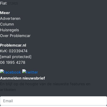
Fiat
(7.262)
Meer
Adverteren
Column
Huisregels
Over Problemcar
Problemcar.nl
KvK: 02039474
[email protected]
06 1995 4278
Aanmelden nieuwsbrief
En blijf op de hoogte van de nieuwste features en
artikelen