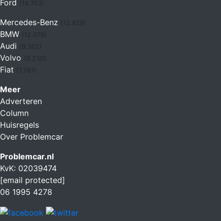
Ford
(14.753)
Mercedes-Benz
(12.828)
BMW
(12.076)
Audi
(9.302)
Volvo
(9.230)
Fiat
(7.261)
Meer
Adverteren
Column
Huisregels
Over Problemcar
Problemcar.nl
KvK: 02039474
[email protected]
06 1995 4278