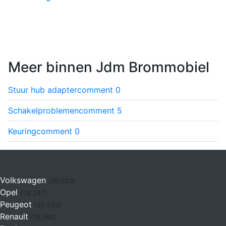
Meer binnen Jdm Brommobiel
Stuur hub adapter
comment
0
Schakelproblemen
comment
5
Keuring
comment
0
Volkswagen
(30.623)
Opel
(28.287)
Peugeot
(20.533)
Renault
(19.746)