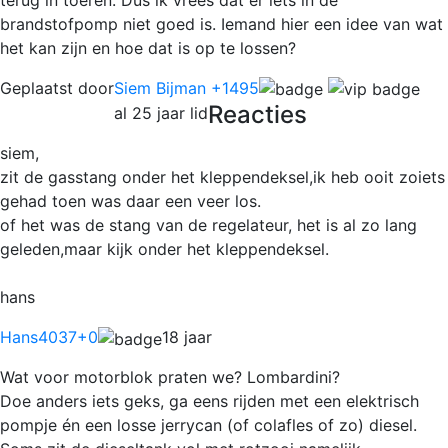
brandstofpomp niet goed is. Iemand hier een idee van wat
het kan zijn en hoe dat is op te lossen?
Geplaatst door
Siem Bijman +1495
Reacties
al 25 jaar lid
siem,
zit de gasstang onder het kleppendeksel,ik heb ooit zoiets
gehad toen was daar een veer los.
of het was de stang van de regelateur, het is al zo lang
geleden,maar kijk onder het kleppendeksel.
hans
Hans4037
+0
18 jaar
Wat voor motorblok praten we? Lombardini?
Doe anders iets geks, ga eens rijden met een elektrisch
pompje én een losse jerrycan (of colafles of zo) diesel.