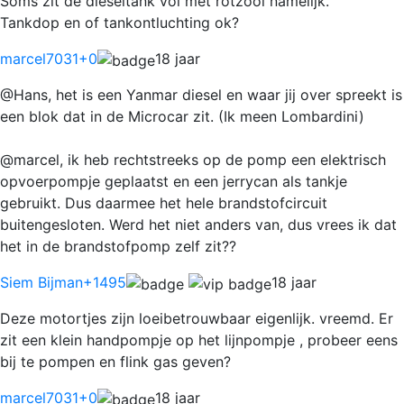
Soms zit de dieseltank vol met rotzooi namelijk.
Tankdop en of tankontluchting ok?
marcel7031
+0
18 jaar
@Hans, het is een Yanmar diesel en waar jij over spreekt is
een blok dat in de Microcar zit. (Ik meen Lombardini)
@marcel, ik heb rechtstreeks op de pomp een elektrisch
opvoerpompje geplaatst en een jerrycan als tankje
gebruikt. Dus daarmee het hele brandstofcircuit
buitengesloten. Werd het niet anders van, dus vrees ik dat
het in de brandstofpomp zelf zit??
Siem Bijman
+1495
18 jaar
Deze motortjes zijn loeibetrouwbaar eigenlijk. vreemd. Er
zit een klein handpompje op het lijnpompje , probeer eens
bij te pompen en flink gas geven?
marcel7031
+0
18 jaar