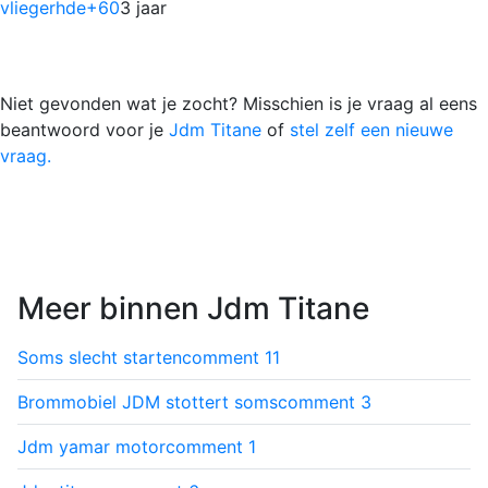
vliegerhde
+60
3 jaar
Niet gevonden wat je zocht? Misschien is je vraag al eens
beantwoord voor je
Jdm Titane
of
stel zelf een nieuwe
vraag.
Meer binnen Jdm Titane
Soms slecht starten
comment
11
Brommobiel JDM stottert soms
comment
3
Jdm yamar motor
comment
1