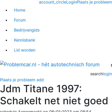
account_circle
Login
Plaats je probleem
Home
Forum
Bedrijvengids
Kennisbank
Lid worden
search
login
Plaats je probleem
add
Jdm Titane 1997:
Schakelt net niet goed
schedule
Aangemaakt op 06-01-2023 om 08:54