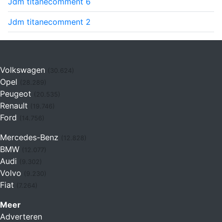
Jdm titane
comment
6
Jdm titane
comment
2
Volkswagen
(30.624)
Opel
(28.289)
Peugeot
(20.535)
Renault
(19.746)
Ford
(14.756)
Mercedes-Benz
(12.828)
BMW
(12.077)
Audi
(9.302)
Volvo
(9.230)
Fiat
(7.264)
Meer
Adverteren