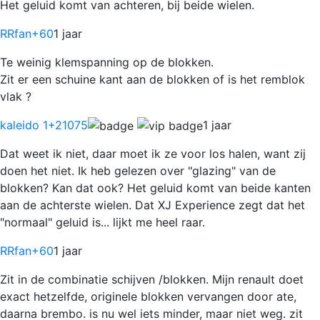
Het geluid komt van achteren, bij beide wielen.
RRfan
+60
1 jaar
Te weinig klemspanning op de blokken.
Zit er een schuine kant aan de blokken of is het remblok
vlak ?
kaleido 1
+21075
1 jaar
Dat weet ik niet, daar moet ik ze voor los halen, want zij
doen het niet. Ik heb gelezen over "glazing" van de
blokken? Kan dat ook? Het geluid komt van beide kanten
aan de achterste wielen. Dat XJ Experience zegt dat het
"normaal" geluid is... lijkt me heel raar.
RRfan
+60
1 jaar
Zit in de combinatie schijven /blokken. Mijn renault doet
exact hetzelfde, originele blokken vervangen door ate,
daarna brembo. is nu wel iets minder, maar niet weg. zit