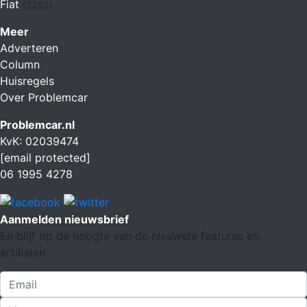
Fiat
(7.262)
Meer
Adverteren
Column
Huisregels
Over Problemcar
Problemcar.nl
KvK: 02039474
[email protected]
06 1995 4278
Aanmelden nieuwsbrief
En blijf op de hoogte van de nieuwste features en
artikelen