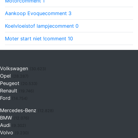
Motor
comment
1
Aankoop Evoque
comment
3
Koelvloeistof lampje
comment
0
Moter start niet !
comment
10
Volkswagen
(30.623)
Opel
(28.287)
Peugeot
(20.533)
Renault
(19.746)
Ford
(14.754)
Mercedes-Benz
(12.828)
BMW
(12.076)
Audi
(9.302)
Volvo
(9.230)