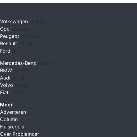
Volkswagen
(30.624)
Opel
(28.288)
Peugeot
(20.535)
Renault
(19.746)
Ford
(14.755)
Mercedes-Benz
(12.828)
BMW
(12.077)
Audi
(9.302)
Volvo
(9.230)
Fiat
(7.262)
Meer
Adverteren
Column
Huisregels
Over Problemcar