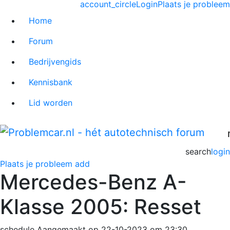
account_circle
Login
Plaats je probleem
Home
Forum
Bedrijvengids
Kennisbank
Lid worden
search
login
Plaats je probleem
add
Mercedes-Benz A-
Klasse 2005: Resset
schedule
Aangemaakt op 22-10-2023 om 23:30