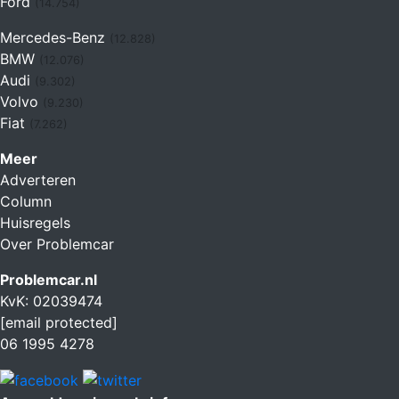
Ford
(14.754)
Mercedes-Benz
(12.828)
BMW
(12.076)
Audi
(9.302)
Volvo
(9.230)
Fiat
(7.262)
Meer
Adverteren
Column
Huisregels
Over Problemcar
Problemcar.nl
KvK: 02039474
[email protected]
06 1995 4278