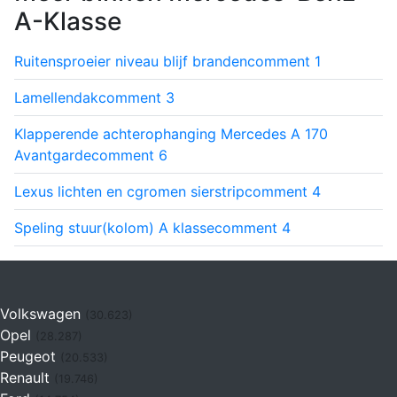
A-Klasse
Ruitensproeier niveau blijf branden
comment
1
Lamellendak
comment
3
Klapperende achterophanging Mercedes A 170
Avantgarde
comment
6
Lexus lichten en cgromen sierstrip
comment
4
Speling stuur(kolom) A klasse
comment
4
Volkswagen
(30.623)
Opel
(28.287)
Peugeot
(20.533)
Renault
(19.746)