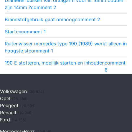
Diameter bussen van draagarm voor is 16mm bouten
zijn 14mm ?
comment
2
Brandstofgebruik gaat omhoog
comment
2
Starten
comment
1
Ruitenwisser mercedes type 190 (1989) werkt alleen in
hoogste st
comment
1
190 E stotteren, moeilijk starten en inhouden
comment
6
Volkswagen
(30.624)
Opel
(28.288)
Peugeot
(20.535)
Renault
(19.746)
Ford
(14.755)
Mercedes-Benz
(12.828)