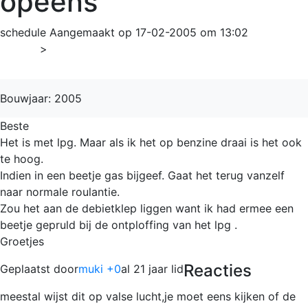
opeens
schedule
Aangemaakt op 17-02-2005 om 13:02
Home
>
190
Bouwjaar: 2005
Beste
Het is met lpg. Maar als ik het op benzine draai is het ook
te hoog.
Indien in een beetje gas bijgeef. Gaat het terug vanzelf
naar normale roulantie.
Zou het aan de debietklep liggen want ik had ermee een
beetje gepruld bij de ontploffing van het lpg .
Groetjes
Reacties
Geplaatst door
muki +0
al 21 jaar lid
meestal wijst dit op valse lucht,je moet eens kijken of de