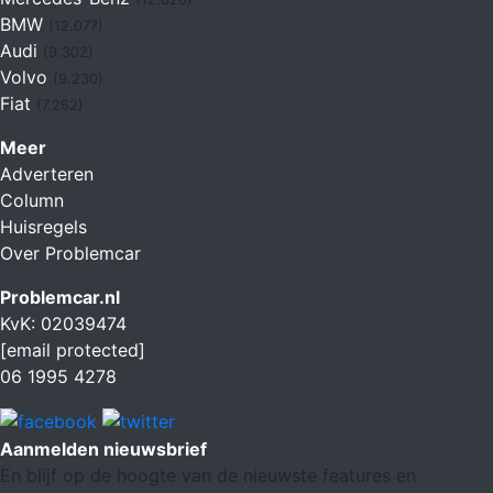
BMW
(12.077)
Audi
(9.302)
Volvo
(9.230)
Fiat
(7.262)
Meer
Adverteren
Column
Huisregels
Over Problemcar
Problemcar.nl
KvK: 02039474
[email protected]
06 1995 4278
Aanmelden nieuwsbrief
En blijf op de hoogte van de nieuwste features en