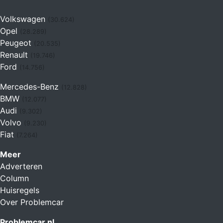
Volkswagen
(30.624)
Opel
(28.289)
Peugeot
(20.535)
Renault
(19.746)
Ford
(14.756)
Mercedes-Benz
(12.828)
BMW
(12.077)
Audi
(9.302)
Volvo
(9.230)
Fiat
(7.264)
Meer
Adverteren
Column
Huisregels
Over Problemcar
Problemcar.nl