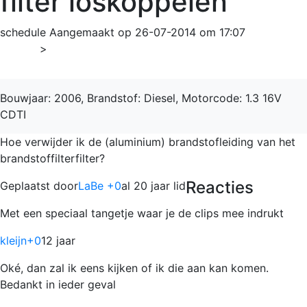
filter loskoppelen
schedule
Aangemaakt op 26-07-2014 om 17:07
Home
>
Meriva
Bouwjaar: 2006, Brandstof: Diesel, Motorcode: 1.3 16V
CDTI
Hoe verwijder ik de (aluminium) brandstofleiding van het
brandstoffilterfilter?
Reacties
Geplaatst door
LaBe +0
al 20 jaar lid
Met een speciaal tangetje waar je de clips mee indrukt
kleijn
+0
12 jaar
Oké, dan zal ik eens kijken of ik die aan kan komen.
Bedankt in ieder geval