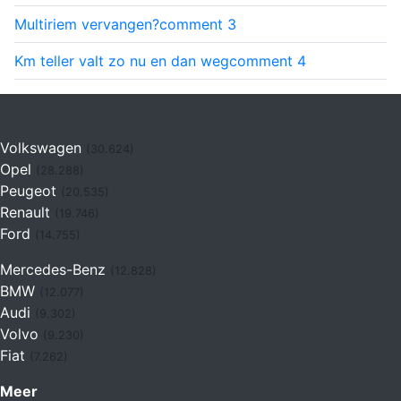
Multiriem vervangen?
comment
3
Km teller valt zo nu en dan weg
comment
4
Volkswagen
(30.624)
Opel
(28.288)
Peugeot
(20.535)
Renault
(19.746)
Ford
(14.755)
Mercedes-Benz
(12.828)
BMW
(12.077)
Audi
(9.302)
Volvo
(9.230)
Fiat
(7.262)
Meer