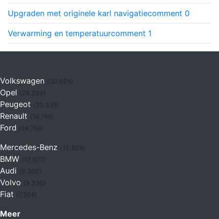
Upgraden met originele karl navigatie
comment
0
Verwarming en temperatuur
comment
1
Volkswagen
(30.624)
Opel
(28.289)
Peugeot
(20.535)
Renault
(19.746)
Ford
(14.756)
Mercedes-Benz
(12.828)
BMW
(12.077)
Audi
(9.302)
Volvo
(9.230)
Fiat
(7.264)
Meer