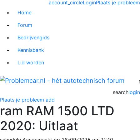
account_circle
Login
Plaats je probleem
Home
Forum
Bedrijvengids
Kennisbank
Lid worden
search
login
Plaats je probleem
add
ram RAM 1500 LTD
2020: Uitlaat
schedule
Aangemaakt op 28-09-2025 om 11:40