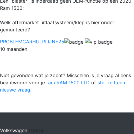
Een “blaster” is inderdaad géén OEM-functie op een 2020
Ram 1500;
Welk aftermarket uitlaatsysteem/klep is hier onder
gemonteerd?
PROBLEMCARHULPLIJN
+25
10 maanden
Niet gevonden wat je zocht? Misschien is je vraag al eens
beantwoord voor je
ram RAM 1500 LTD
of
stel zelf een
nieuwe vraag.
Volkswagen
(30.624)