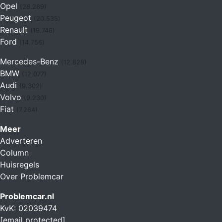
Opel
(28.289)
Peugeot
(20.535)
Renault
(19.746)
Ford
(14.756)
Mercedes-Benz
(12.828)
BMW
(12.077)
Audi
(9.302)
Volvo
(9.230)
Fiat
(7.264)
Meer
Adverteren
Column
Huisregels
Over Problemcar
Problemcar.nl
KvK: 02039474
[email protected]