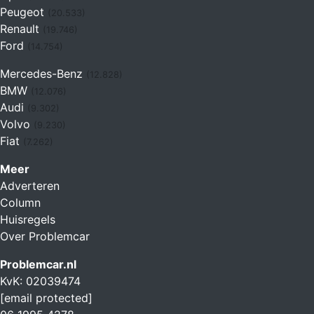
Peugeot
(20.533)
Renault
(19.746)
Ford
(14.754)
Mercedes-Benz
(12.828)
BMW
(12.076)
Audi
(9.302)
Volvo
(9.230)
Fiat
(7.262)
Meer
Adverteren
Column
Huisregels
Over Problemcar
Problemcar.nl
KvK: 02039474
[email protected]