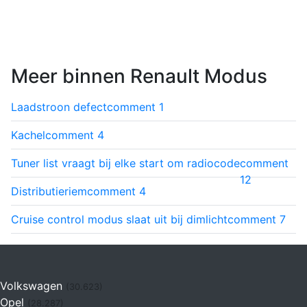
Meer binnen Renault Modus
Laadstroon defect
comment
1
Kachel
comment
4
Tuner list vraagt bij elke start om radiocode
comment
12
Distributieriem
comment
4
Cruise control modus slaat uit bij dimlicht
comment
7
Volkswagen
(30.623)
Opel
(28.287)