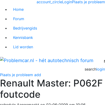
account_circle
Login
Plaats je probleem
Home
Forum
Bedrijvengids
Kennisbank
Lid worden
search
login
Plaats je probleem
add
Renault Master: P062F
foutcode
schedule
Aangemaakt op 02-06-2009 om 10:06