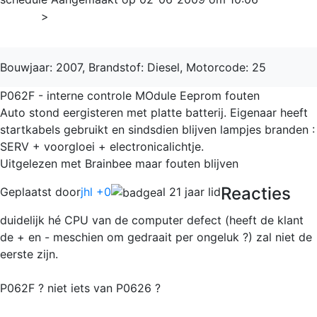
Home
>
Master
Bouwjaar: 2007, Brandstof: Diesel, Motorcode: 25
P062F - interne controle MOdule Eeprom fouten
Auto stond eergisteren met platte batterij. Eigenaar heeft
startkabels gebruikt en sindsdien blijven lampjes branden :
SERV + voorgloei + electronicalichtje.
Uitgelezen met Brainbee maar fouten blijven
Reacties
Geplaatst door
jhl +0
al 21 jaar lid
duidelijk hé CPU van de computer defect (heeft de klant
de + en - meschien om gedraait per ongeluk ?) zal niet de
eerste zijn.
P062F ? niet iets van P0626 ?