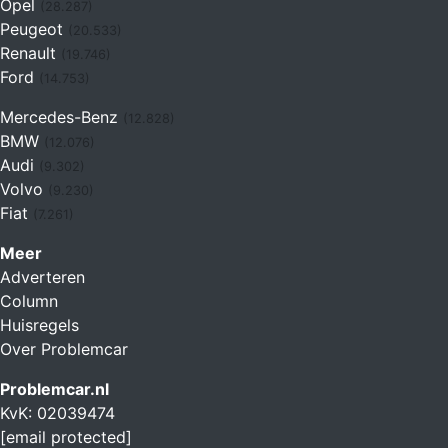
Opel
(28.287)
Peugeot
(20.533)
Renault
(19.746)
Ford
(14.753)
Mercedes-Benz
(12.828)
BMW
(12.076)
Audi
(9.302)
Volvo
(9.230)
Fiat
(7.261)
Meer
Adverteren
Column
Huisregels
Over Problemcar
Problemcar.nl
KvK: 02039474
[email protected]