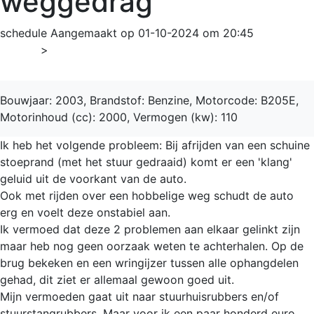
weggedrag
schedule
Aangemaakt op 01-10-2024 om 20:45
Home
>
9-3
Bouwjaar: 2003, Brandstof: Benzine, Motorcode: B205E,
Motorinhoud (cc): 2000, Vermogen (kw): 110
Ik heb het volgende probleem: Bij afrijden van een schuine
stoeprand (met het stuur gedraaid) komt er een 'klang'
geluid uit de voorkant van de auto.
Ook met rijden over een hobbelige weg schudt de auto
erg en voelt deze onstabiel aan.
Ik vermoed dat deze 2 problemen aan elkaar gelinkt zijn
maar heb nog geen oorzaak weten te achterhalen. Op de
brug bekeken en een wringijzer tussen alle ophangdelen
gehad, dit ziet er allemaal gewoon goed uit.
Mijn vermoeden gaat uit naar stuurhuisrubbers en/of
stuurstangrubbers. Maar voor ik een paar honderd euro