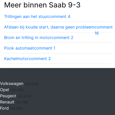
Meer binnen Saab 9-3
Trillingen aan het stuur
comment
4
Afslaan bij koude start, daarna geen probleem
comment
16
Brom en trilling in motor
comment
2
Pook automaat
comment
1
Kachelmotor
comment
2
Volkswagen
(30.624)
Opel
(28.288)
Peugeot
(20.535)
Renault
(19.746)
Ford
(14.755)