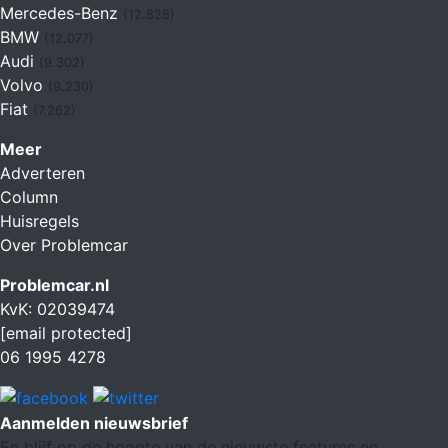
Mercedes-Benz
(12.828)
BMW
(12.077)
Audi
(9.302)
Volvo
(9.230)
Fiat
(7.262)
Meer
Adverteren
Column
Huisregels
Over Problemcar
Problemcar.nl
KvK: 02039474
[email protected]
06 1995 4278
Aanmelden nieuwsbrief
En blijf op de hoogte van de nieuwste features en