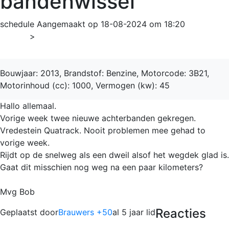
bandenwissel
schedule
Aangemaakt op 18-08-2024 om 18:20
Home
>
Fortwo
Bouwjaar: 2013, Brandstof: Benzine, Motorcode: 3B21,
Motorinhoud (cc): 1000, Vermogen (kw): 45
Hallo allemaal.
Vorige week twee nieuwe achterbanden gekregen.
Vredestein Quatrack. Nooit problemen mee gehad to
vorige week.
Rijdt op de snelweg als een dweil alsof het wegdek glad is.
Gaat dit misschien nog weg na een paar kilometers?
Mvg Bob
Reacties
Geplaatst door
Brauwers +50
al 5 jaar lid