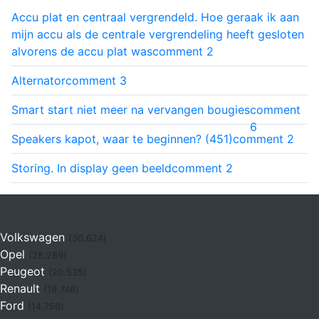
Accu plat en centraal vergrendeld. Hoe geraak ik aan
mijn accu als de centrale vergrendeling heeft gesloten
alvorens de accu plat was
comment
2
Alternator
comment
3
Smart start niet meer na vervangen bougies
comment
6
Speakers kapot, waar te beginnen? (451)
comment
2
Storing. In display geen beeld
comment
2
Volkswagen
(30.624)
Opel
(28.289)
Peugeot
(20.535)
Renault
(19.746)
Ford
(14.756)