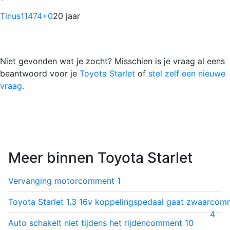
Tinus11474
+0
20 jaar
Niet gevonden wat je zocht? Misschien is je vraag al eens
beantwoord voor je
Toyota Starlet
of
stel zelf een nieuwe
vraag.
Meer binnen Toyota Starlet
Vervanging motor
comment
1
Toyota Starlet 1.3 16v koppelingspedaal gaat zwaar
com
4
Auto schakelt niet tijdens het rijden
comment
10