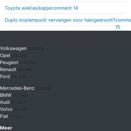
Toyota wiel/as/kapje
comment
14
Duplo koplampunit vervangen voor halogeenunit?
comme
15
Volkswagen
(30.623)
Opel
(28.287)
Peugeot
(20.533)
Renault
(19.746)
Ford
(14.754)
Mercedes-Benz
(12.828)
BMW
(12.076)
Audi
(9.302)
Volvo
(9.230)
Fiat
(7.262)
Meer