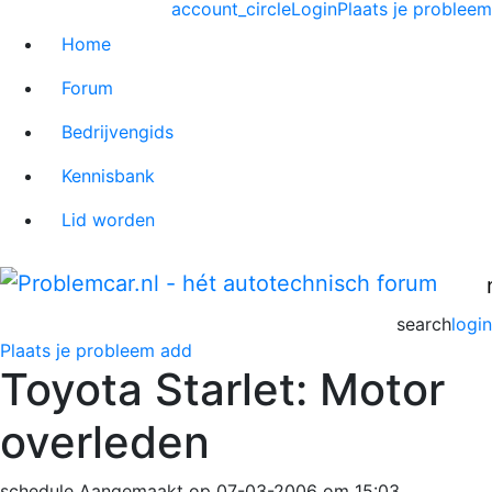
account_circle
Login
Plaats je probleem
Home
Forum
Bedrijvengids
Kennisbank
Lid worden
search
login
Plaats je probleem
add
Toyota Starlet: Motor
overleden
schedule
Aangemaakt op 07-03-2006 om 15:03