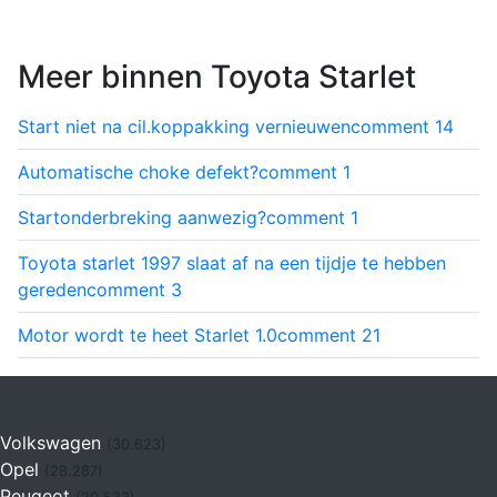
Meer binnen Toyota Starlet
Start niet na cil.koppakking vernieuwen
comment
14
Automatische choke defekt?
comment
1
Startonderbreking aanwezig?
comment
1
Toyota starlet 1997 slaat af na een tijdje te hebben
gereden
comment
3
Motor wordt te heet Starlet 1.0
comment
21
Volkswagen
(30.623)
Opel
(28.287)
Peugeot