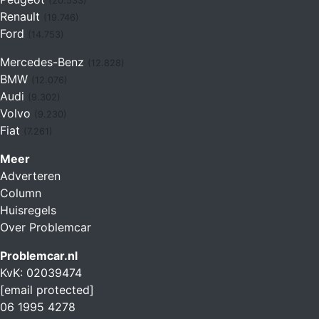
(20.533)
Renault
(19.746)
Ford
(14.753)
Mercedes-Benz
(12.828)
BMW
(12.076)
Audi
(9.302)
Volvo
(9.230)
Fiat
(7.261)
Meer
Adverteren
Column
Huisregels
Over Problemcar
Problemcar.nl
KvK: 02039474
[email protected]
06 1995 4278