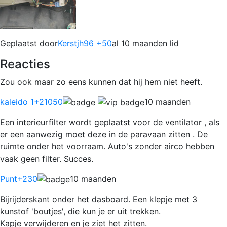
Geplaatst door
Kerstjh96 +50
al 10 maanden lid
Reacties
Zou ook maar zo eens kunnen dat hij hem niet heeft.
kaleido 1
+21050
10 maanden
Een interieurfilter wordt geplaatst voor de ventilator , als
er een aanwezig moet deze in de paravaan zitten . De
ruimte onder het voorraam. Auto's zonder airco hebben
vaak geen filter. Succes.
Punt
+230
10 maanden
Bijrijderskant onder het dasboard. Een klepje met 3
kunstof 'boutjes', die kun je er uit trekken.
Kapje verwijderen en je ziet het zitten.