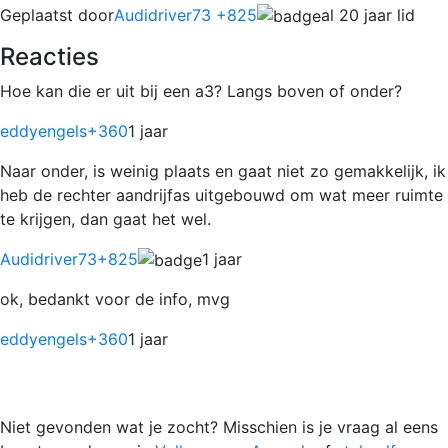
Geplaatst door
Audidriver73 +825
al 20 jaar lid
Reacties
Hoe kan die er uit bij een a3? Langs boven of onder?
eddyengels
+360
1 jaar
Naar onder, is weinig plaats en gaat niet zo gemakkelijk, ik
heb de rechter aandrijfas uitgebouwd om wat meer ruimte
te krijgen, dan gaat het wel.
Audidriver73
+825
1 jaar
ok, bedankt voor de info, mvg
eddyengels
+360
1 jaar
Niet gevonden wat je zocht? Misschien is je vraag al eens