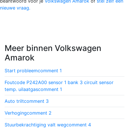
beantwoord voor je
Volkswagen Amarok
of
stel zelf een
nieuwe vraag.
Meer binnen Volkswagen
Amarok
Start probleem
comment
1
Foutcode P242A00 sensor 1 bank 3 circuit sensor
temp. uilaatgas
comment
1
Auto trilt
comment
3
Verhoging
comment
2
Stuurbekrachtiging valt weg
comment
4