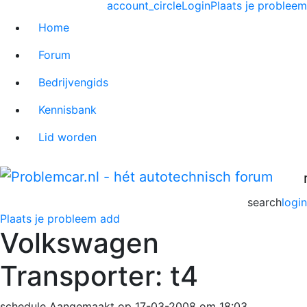
account_circle
Login
Plaats je probleem
Home
Forum
Bedrijvengids
Kennisbank
Lid worden
search
login
Plaats je probleem
add
Volkswagen
Transporter: t4
schedule
Aangemaakt op 17-03-2008 om 18:03