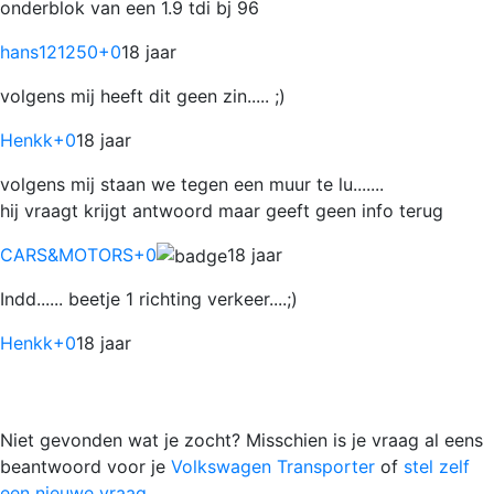
onderblok van een 1.9 tdi bj 96
hans121250
+0
18 jaar
volgens mij heeft dit geen zin..... ;)
Henkk
+0
18 jaar
volgens mij staan we tegen een muur te lu.......
hij vraagt krijgt antwoord maar geeft geen info terug
CARS&MOTORS
+0
18 jaar
Indd...... beetje 1 richting verkeer....;)
Henkk
+0
18 jaar
Niet gevonden wat je zocht? Misschien is je vraag al eens
beantwoord voor je
Volkswagen Transporter
of
stel zelf
een nieuwe vraag.