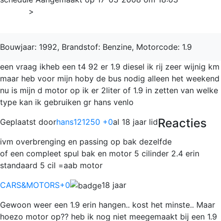
Home
>
Transporter
Bouwjaar: 1992, Brandstof: Benzine, Motorcode: 1.9
een vraag ikheb een t4 92 er 1.9 diesel ik rij zeer wijnig km
maar heb voor mijn hoby de bus nodig alleen het weekend
nu is mijn d motor op ik er 2liter of 1.9 in zetten van welke
type kan ik gebruiken gr hans venlo
Reacties
Geplaatst door
hans121250 +0
al 18 jaar lid
ivm overbrenging en passing op bak dezelfde
of een compleet spul bak en motor 5 cilinder 2.4 erin
standaard 5 cil =aab motor
CARS&MOTORS
+0
18 jaar
Gewoon weer een 1.9 erin hangen.. kost het minste.. Maar
hoezo motor op?? heb ik nog niet meegemaakt bij een 1.9