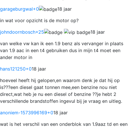
garageburgwal
+0
18 jaar
in wat voor opzicht is de motor op?
johndoornbosch
+25
18 jaar
van welke vw kan ik een 1.9 benz als vervanger in plaats
van 1.9 aac in een t4 gebruiken dus in mijn t4 moet een
ander motor in
hans121250
+0
18 jaar
hoeveel heeft hij gelopen,en waarom denk je dat hij op
is???een diesel gaat tonnen mee,een benzine nou niet
direct,wat heb je nu een diesel of benzine ??je hebt 2
verschillende brandstoffen ingevul bij je vraag en uitleg.
anoniem-1573996169
+0
18 jaar
wat is het verschil van een onderblok van 1.9aaz td en een