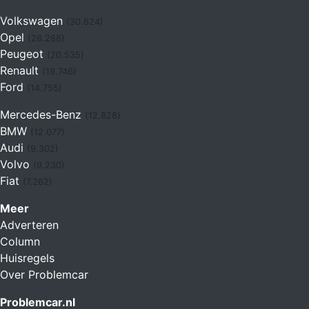
Volkswagen
(30.624)
Opel
(28.288)
Peugeot
(20.535)
Renault
(19.746)
Ford
(14.755)
Mercedes-Benz
(12.828)
BMW
(12.077)
Audi
(9.302)
Volvo
(9.230)
Fiat
(7.262)
Meer
Adverteren
Column
Huisregels
Over Problemcar
Problemcar.nl