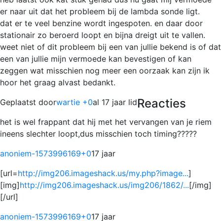
er naar uit dat het probleem bij de lambda sonde ligt.
dat er te veel benzine wordt ingespoten. en daar door
stationair zo beroerd loopt en bijna dreigt uit te vallen.
weet niet of dit probleem bij een van jullie bekend is of dat
een van jullie mijn vermoede kan bevestigen of kan
zeggen wat misschien nog meer een oorzaak kan zijn ik
hoor het graag alvast bedankt.
Reacties
Geplaatst door
wartie +0
al 17 jaar lid
het is wel frappant dat hij met het vervangen van je riem
ineens slechter loopt,dus misschien toch timing?????
anoniem-1573996169
+0
17 jaar
[url=
http://img206.imageshack.us/my.php?image...
]
[img]
http://img206.imageshack.us/img206/1862/...
[/img]
[/url]
anoniem-1573996169
+0
17 jaar