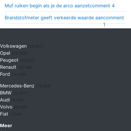
Muf ruiken begin als je de arco aanzet
comment
4
Brandstofmeter geeft verkeerde waarde aan
comment
1
Volkswagen
(30.624)
Opel
(28.289)
Peugeot
(20.535)
Renault
(19.746)
Ford
(14.756)
Mercedes-Benz
(12.828)
BMW
(12.077)
Audi
(9.302)
Volvo
(9.230)
Fiat
(7.264)
Meer