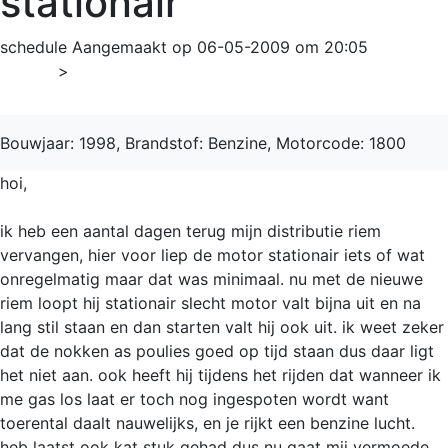
stationair
schedule
Aangemaakt op 06-05-2009 om 20:05
Home
>
V40
Bouwjaar: 1998, Brandstof: Benzine, Motorcode: 1800
hoi,
ik heb een aantal dagen terug mijn distributie riem
vervangen, hier voor liep de motor stationair iets of wat
onregelmatig maar dat was minimaal. nu met de nieuwe
riem loopt hij stationair slecht motor valt bijna uit en na
lang stil staan en dan starten valt hij ook uit. ik weet zeker
dat de nokken as poulies goed op tijd staan dus daar ligt
het niet aan. ook heeft hij tijdens het rijden dat wanneer ik
me gas los laat er toch nog ingespoten wordt want
toerental daalt nauwelijks, en je rijkt een benzine lucht.
heb laatst ook kat stuk gehad dus nu gaat mij vermoede