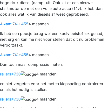
hoge druk diesel (damp) uit. Ook zit er een nieuwe
startmotor op met een volle auto accu (14v). Ik heb dan
ook alles wat ik van diesels af weet geprobeerd.
Aixam 741
+455
4 maanden
Ik heb een poosje terug wel een koelvloeistof lek gehad,
niet erg en kan me niet voor stellen dat dit nu problemen
veroorzaakt.
Aixam 741
+455
4 maanden
Dan toch maar compressie meten.
reijers
+730
4 maanden
en niet vergeten voor het meten klepspeling controleren
en als het nodig is stellen.
reijers
+730
4 maanden