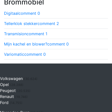
Brommobiel
Digitaal
comment
0
Tellerklok stekker
comment
2
Transmision
comment
1
Mijn kachel en blower?
comment
0
Variomatic
comment
0
Volkswagen
(30.624)
Opel
(28.288)
Peugeot
(20.535)
Renault
(19.746)
Ford
(14.755)