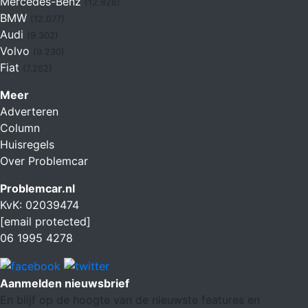
Mercedes-Benz
(12.828)
BMW
(12.077)
Audi
(9.302)
Volvo
(9.230)
Fiat
(7.262)
Meer
Adverteren
Column
Huisregels
Over Problemcar
Problemcar.nl
KvK: 02039474
[email protected]
06 1995 4278
Aanmelden nieuwsbrief
En blijf op de hoogte van de nieuwste features en