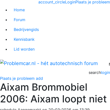
account_circle
Login
Plaats je probleem
Home
Forum
Bedrijvengids
Kennisbank
Lid worden
search
login
Plaats je probleem
add
Aixam Brommobiel
2006: Aixam loopt niet
schedule
Aangemaakt op 20-03-2026 om 13:39