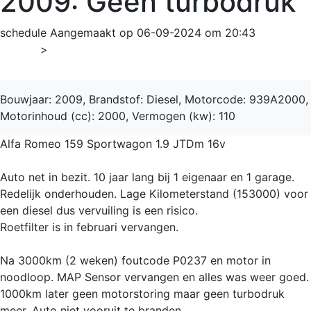
2009: Geen turbodruk
schedule
Aangemaakt op 06-09-2024 om 20:43
Home
>
159 1.9 JTDm 16v Sportwagon
Bouwjaar: 2009, Brandstof: Diesel, Motorcode: 939A2000,
Motorinhoud (cc): 2000, Vermogen (kw): 110
Alfa Romeo 159 Sportwagon 1.9 JTDm 16v
Auto net in bezit. 10 jaar lang bij 1 eigenaar en 1 garage.
Redelijk onderhouden. Lage Kilometerstand (153000) voor
een diesel dus vervuiling is een risico.
Roetfilter is in februari vervangen.
Na 3000km (2 weken) foutcode P0237 en motor in
noodloop. MAP Sensor vervangen en alles was weer goed.
1000km later geen motorstoring maar geen turbodruk
meer. Auto niet vooruit te branden.