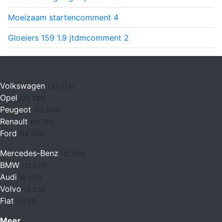
Moeizaam starten
comment
4
Gloeiers 159 1.9 jtdm
comment
2
Volkswagen
(30.624)
Opel
(28.288)
Peugeot
(20.535)
Renault
(19.746)
Ford
(14.755)
Mercedes-Benz
(12.828)
BMW
(12.077)
Audi
(9.302)
Volvo
(9.230)
Fiat
(7.262)
Meer