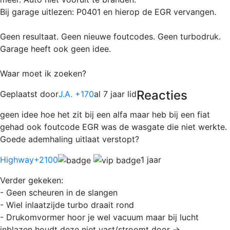
Bij garage uitlezen: P0401 en hierop de EGR vervangen.
Geen resultaat. Geen nieuwe foutcodes. Geen turbodruk.
Garage heeft ook geen idee.
Waar moet ik zoeken?
Reacties
Geplaatst door
J.A. +170
al 7 jaar lid
geen idee hoe het zit bij een alfa maar heb bij een fiat
gehad ook foutcode EGR was de wasgate die niet werkte.
Goede ademhaling uitlaat verstopt?
Highway
+2100
1 jaar
Verder gekeken:
- Geen scheuren in de slangen
- Wiel inlaatzijde turbo draait rond
- Drukomvormer hoor je wel vacuum maar bij lucht
inblazen houdt deze niet vast/stroomt door ->