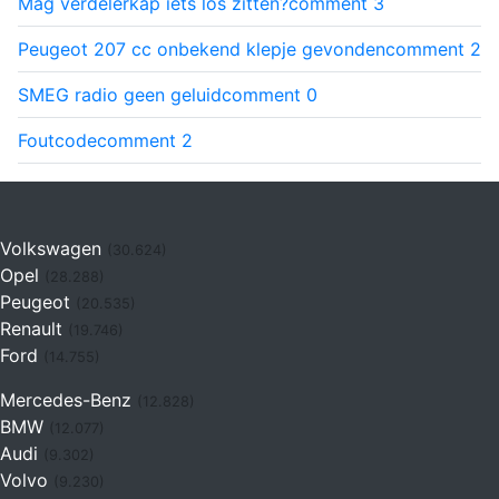
Mag verdelerkap iets los zitten?
comment
3
Peugeot 207 cc onbekend klepje gevonden
comment
2
SMEG radio geen geluid
comment
0
Foutcode
comment
2
Volkswagen
(30.624)
Opel
(28.288)
Peugeot
(20.535)
Renault
(19.746)
Ford
(14.755)
Mercedes-Benz
(12.828)
BMW
(12.077)
Audi
(9.302)
Volvo
(9.230)