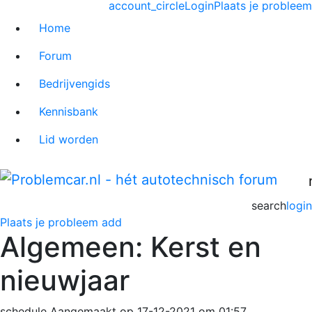
account_circle
Login
Plaats je probleem
Home
Forum
Bedrijvengids
Kennisbank
Lid worden
search
login
Plaats je probleem
add
Algemeen: Kerst en
nieuwjaar
schedule
Aangemaakt op 17-12-2021 om 01:57