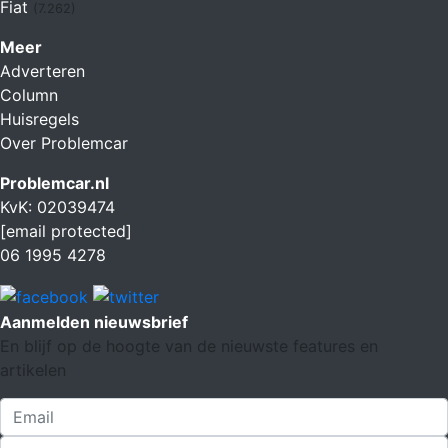
Fiat
(7.262)
Meer
Adverteren
Column
Huisregels
Over Problemcar
Problemcar.nl
KvK: 02039474
[email protected]
06 1995 4278
Aanmelden nieuwsbrief
En blijf op de hoogte van de nieuwste features en
artikelen