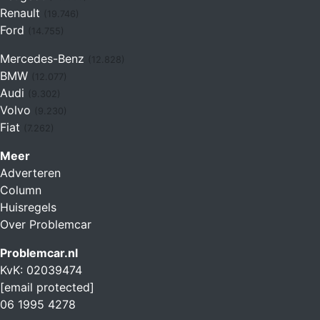
Renault
(19.746)
Ford
(14.755)
Mercedes-Benz
(12.828)
BMW
(12.077)
Audi
(9.302)
Volvo
(9.230)
Fiat
(7.262)
Meer
Adverteren
Column
Huisregels
Over Problemcar
Problemcar.nl
KvK: 02039474
[email protected]
06 1995 4278