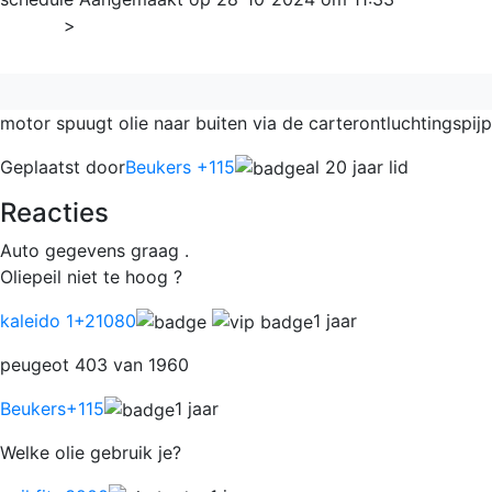
Home
>
Algemeen
motor spuugt olie naar buiten via de carterontluchtingspijp
Geplaatst door
Beukers +115
al 20 jaar lid
Reacties
Auto gegevens graag .
Oliepeil niet te hoog ?
kaleido 1
+21080
1 jaar
peugeot 403 van 1960
Beukers
+115
1 jaar
Welke olie gebruik je?