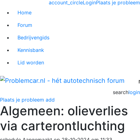
account_circle
Login
Plaats je probleem
Home
Forum
Bedrijvengids
Kennisbank
Lid worden
search
login
Plaats je probleem
add
Algemeen: olieverlies
via carterontluchting
schedule
Aangemaakt op 28-10-2024 om 11:33