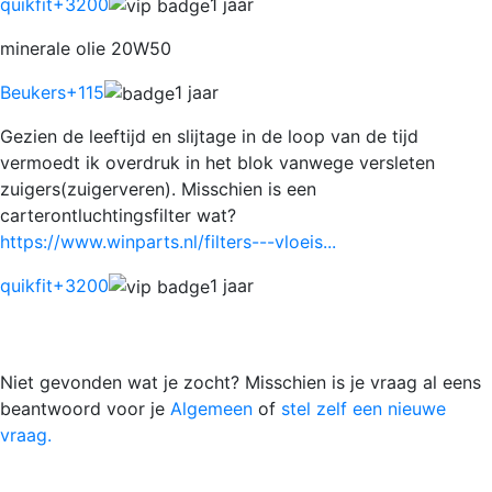
quikfit
+3200
1 jaar
minerale olie 20W50
Beukers
+115
1 jaar
Gezien de leeftijd en slijtage in de loop van de tijd
vermoedt ik overdruk in het blok vanwege versleten
zuigers(zuigerveren). Misschien is een
carterontluchtingsfilter wat?
https://www.winparts.nl/filters---vloeis...
quikfit
+3200
1 jaar
Niet gevonden wat je zocht? Misschien is je vraag al eens
beantwoord voor je
Algemeen
of
stel zelf een nieuwe
vraag.