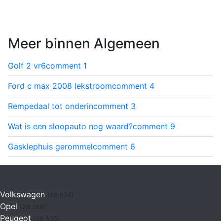
Meer binnen Algemeen
Golf 2 vr6
comment
1
Ford c max 2008 lekstroom
comment
4
Rempedaal tot onderin
comment
3
Wat is een sloopauto nog waard?
comment
9
Gasklephuis gerommel
comment
6
Volkswagen
(30.624)
Opel
(28.288)
Peugeot
(20.535)