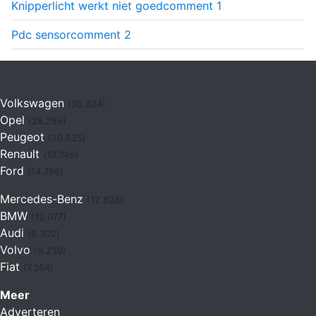
Knipperlicht werkt niet goed
comment
1
Pdc sensor
comment
2
Volkswagen
(30.624)
Opel
(28.289)
Peugeot
(20.535)
Renault
(19.746)
Ford
(14.756)
Mercedes-Benz
(12.828)
BMW
(12.077)
Audi
(9.302)
Volvo
(9.230)
Fiat
(7.264)
Meer
Adverteren