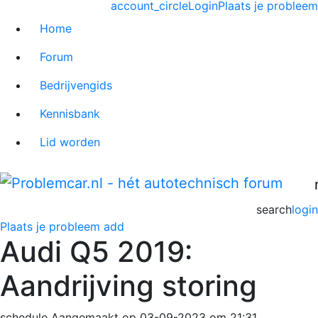
account_circle
Login
Plaats je probleem
Home
Forum
Bedrijvengids
Kennisbank
Lid worden
search
login
Plaats je probleem
add
Audi Q5 2019:
Aandrijving storing
schedule
Aangemaakt op 03-09-2023 om 21:31