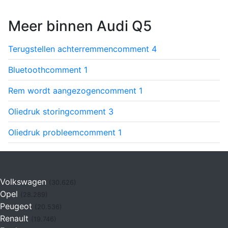
Meer binnen Audi Q5
Terugstellen achterremmen
comment
4
Bluetooth
comment
1
Rem wordt aangezogen
comment
1
Oliedruk storing
comment
3
Oliedruk probleem
comment
1
Volkswagen
(30.626)
Opel
(28.289)
Peugeot
(20.536)
Renault
(19.746)