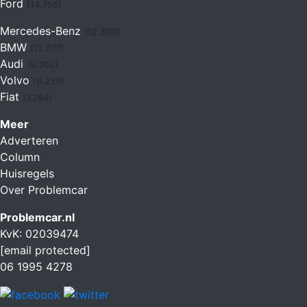
Ford
(14.756)
Mercedes-Benz
(12.830)
BMW
(12.077)
Audi
(9.302)
Volvo
(9.230)
Fiat
(7.264)
Meer
Adverteren
Column
Huisregels
Over Problemcar
Problemcar.nl
KvK: 02039474
[email protected]
06 1995 4278