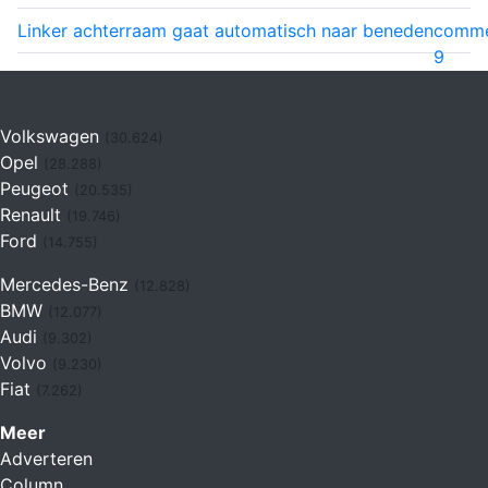
Linker achterraam gaat automatisch naar beneden
comm
9
Volkswagen
(30.624)
Opel
(28.288)
Peugeot
(20.535)
Renault
(19.746)
Ford
(14.755)
Mercedes-Benz
(12.828)
BMW
(12.077)
Audi
(9.302)
Volvo
(9.230)
Fiat
(7.262)
Meer
Adverteren
Column