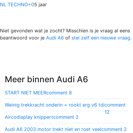
NL TECHNO
+0
5 jaar
Niet gevonden wat je zocht? Misschien is je vraag al eens
beantwoord voor je
Audi A6
of
stel zelf een nieuwe vraag.
Meer binnen Audi A6
START NIET MEER
comment
8
Weinig trekkracht onderin + rookt erg v6 tdi
comment
12
Aircodisplay knippert
comment
2
Audi A6 2003 motor trekt niet en roet veel
comment
2