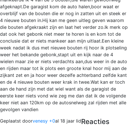
afgeknapt.De garagist kom de auto halen,boor waat er
overblijf van de bouten die er nog in zatten uit en steek er
4 nieuwe bouten in.Hij kan me geen uitleg geven waarom
die bouten afgekraakt zijn en laat het verder zo.Ik merk op
dat ook het gebonk niet meer te horen is en kom tot de
conclusie dat er niets mankeer aan mijn uitlaat.Een kleine
week nadat ik dus met nieuwe bouten rij hoor ik plotseling
weer het bekande gebonk,stapt uit en kijk naar de 4
wielen maar zie er niets verdachts aan,dus weer in de auto
en rijden maar tot ik plots een groote knal hoor mij aan de
zijkant zet en ja hoor weer dezelfe achterband zelfde kant
en de 4 nieuwe bouten weer krak in twee.Wat kan er toch
aan de hand zijn met dat wiel want als de garagist de
eerste keer niets vond wie zeg me dan dat ik de volgende
keer niet aan 120km op de autosnelweg zal rijden met alle
gevolgen vandien
Reacties
Geplaatst door
venesy +0
al 18 jaar lid