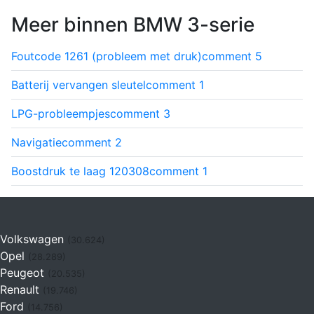
Meer binnen BMW 3-serie
Foutcode 1261 (probleem met druk)
comment
5
Batterij vervangen sleutel
comment
1
LPG-probleempjes
comment
3
Navigatie
comment
2
Boostdruk te laag 120308
comment
1
Volkswagen
(30.624)
Opel
(28.289)
Peugeot
(20.535)
Renault
(19.746)
Ford
(14.756)