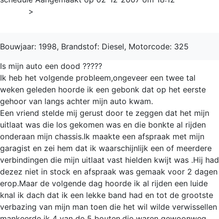
Home
>
3-serie
Bouwjaar: 1998, Brandstof: Diesel, Motorcode: 325
Is mijn auto een dood ?????
Ik heb het volgende probleem,ongeveer een twee tal
weken geleden hoorde ik een gebonk dat op het eerste
gehoor van langs achter mijn auto kwam.
Een vriend stelde mij gerust door te zeggen dat het mijn
uitlaat was die los gekomen was en die bonkte al rijden
onderaan mijn chassis.Ik maakte een afspraak met mijn
garagist en zei hem dat ik waarschijnlijk een of meerdere
verbindingen die mijn uitlaat vast hielden kwijt was .Hij had
dezez niet in stock en afspraak was gemaak voor 2 dagen
erop.Maar de volgende dag hoorde ik al rijden een luide
knal ik dach dat ik een lekke band had en tot de grootste
verbazing van mijn man toen die het wil wilde verwissellen
mankeerde ik 4 van de 5 bouten,die waren gewoonweg