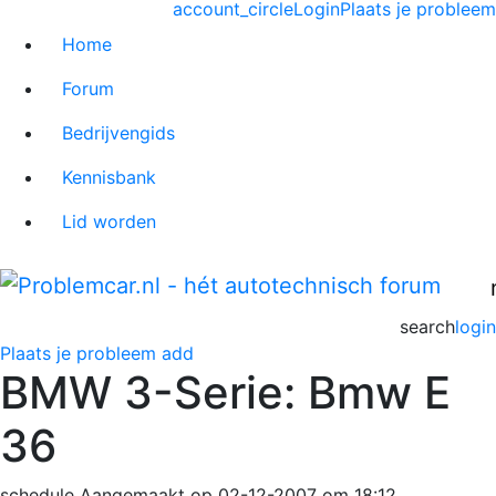
account_circle
Login
Plaats je probleem
Home
Forum
Bedrijvengids
Kennisbank
Lid worden
search
login
Plaats je probleem
add
BMW 3-Serie: Bmw E
36
schedule
Aangemaakt op 02-12-2007 om 18:12