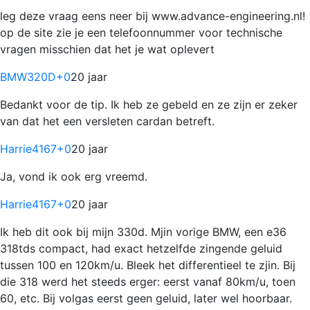
leg deze vraag eens neer bij www.advance-engineering.nl!
op de site zie je een telefoonnummer voor technische
vragen misschien dat het je wat oplevert
BMW320D
+0
20 jaar
Bedankt voor de tip. Ik heb ze gebeld en ze zijn er zeker
van dat het een versleten cardan betreft.
Harrie4167
+0
20 jaar
Ja, vond ik ook erg vreemd.
Harrie4167
+0
20 jaar
Ik heb dit ook bij mijn 330d. Mjin vorige BMW, een e36
318tds compact, had exact hetzelfde zingende geluid
tussen 100 en 120km/u. Bleek het differentieel te zjin. Bij
die 318 werd het steeds erger: eerst vanaf 80km/u, toen
60, etc. Bij volgas eerst geen geluid, later wel hoorbaar.