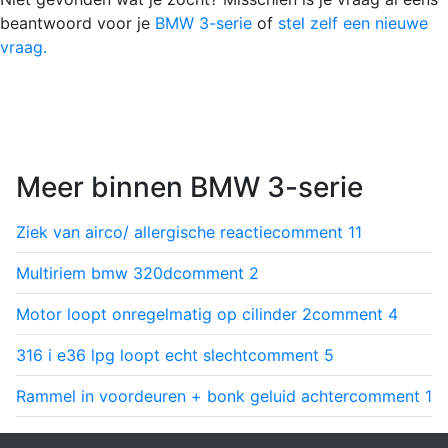
beantwoord voor je
BMW 3-serie
of
stel zelf een nieuwe
vraag.
Meer binnen BMW 3-serie
Ziek van airco/ allergische reactie
comment
11
Multiriem bmw 320d
comment
2
Motor loopt onregelmatig op cilinder 2
comment
4
316 i e36 lpg loopt echt slecht
comment
5
Rammel in voordeuren + bonk geluid achter
comment
1