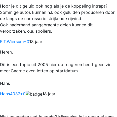
Hoor je dit geluid ook nog als je de koppeling intrapt?
Sommige autos kunnen n.l. ook geluiden produceren door
de langs de carrosserie strijkende rijwind.
Ook naderhand aangebrachte delen kunnen dit
veroorzaken, o.a. spoilers.
E.T.Wiersum
+0
18 jaar
Heren,
Dit is een topic uit 2005 hier op reageren heeft geen zin
meer.Gaarne even letten op startdatum.
Hans
Hans4037
+0
18 jaar
Niet gevonden wat je zocht? Misschien is je vraag al eens