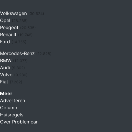
Volkswagen
(30.624)
Opel
(28.288)
Peugeot
(20.535)
Renault
(19.746)
Ford
(14.755)
Mercedes-Benz
(12.828)
BMW
(12.077)
Audi
(9.302)
Volvo
(9.230)
Fiat
(7.262)
Meer
Adverteren
Column
Huisregels
Over Problemcar