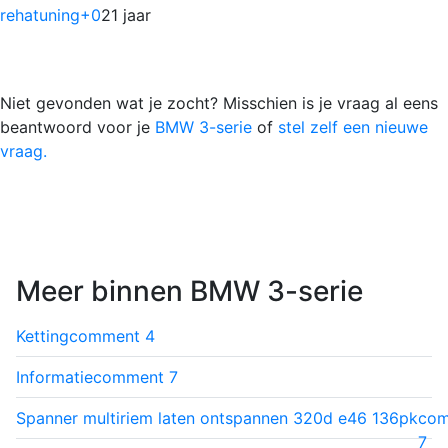
rehatuning
+0
21 jaar
Niet gevonden wat je zocht? Misschien is je vraag al eens
beantwoord voor je
BMW 3-serie
of
stel zelf een nieuwe
vraag.
Meer binnen BMW 3-serie
Ketting
comment
4
Informatie
comment
7
Spanner multiriem laten ontspannen 320d e46 136pk
co
7