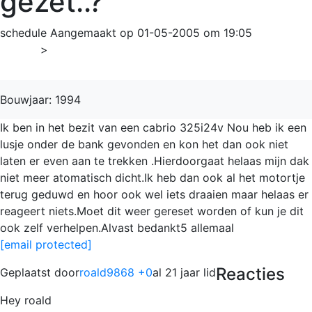
gezet..?
schedule
Aangemaakt op 01-05-2005 om 19:05
Home
>
3-serie
Bouwjaar: 1994
Ik ben in het bezit van een cabrio 325i24v Nou heb ik een
lusje onder de bank gevonden en kon het dan ook niet
laten er even aan te trekken .Hierdoorgaat helaas mijn dak
niet meer atomatisch dicht.Ik heb dan ook al het motortje
terug geduwd en hoor ook wel iets draaien maar helaas er
reageert niets.Moet dit weer gereset worden of kun je dit
ook zelf verhelpen.Alvast bedankt5 allemaal
[email protected]
Reacties
Geplaatst door
roald9868 +0
al 21 jaar lid
Hey roald