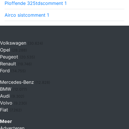
Ploffende 325tds
comment
1
Airco sist
comment
1
Volkswagen
(30.624)
Opel
(28.288)
Peugeot
(20.535)
Renault
(19.746)
Ford
(14.755)
Mercedes-Benz
(12.828)
BMW
(12.077)
Audi
(9.302)
Volvo
(9.230)
Fiat
(7.262)
Meer
Adverteren