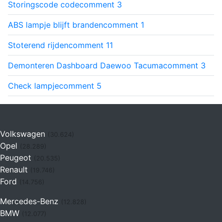
Storingscode code
comment
3
ABS lampje blijft branden
comment
1
Stoterend rijden
comment
11
Demonteren Dashboard Daewoo Tacuma
comment
3
Check lampje
comment
5
Volkswagen
(30.624)
Opel
(28.289)
Peugeot
(20.535)
Renault
(19.746)
Ford
(14.756)
Mercedes-Benz
(12.828)
BMW
(12.077)