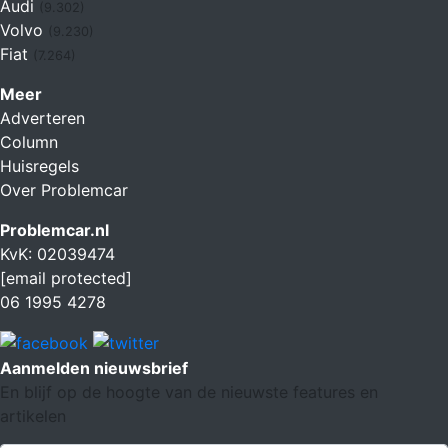
Audi
(9.302)
Volvo
(9.230)
Fiat
(7.264)
Meer
Adverteren
Column
Huisregels
Over Problemcar
Problemcar.nl
KvK: 02039474
[email protected]
06 1995 4278
Aanmelden nieuwsbrief
En blijf op de hoogte van de nieuwste features en
artikelen