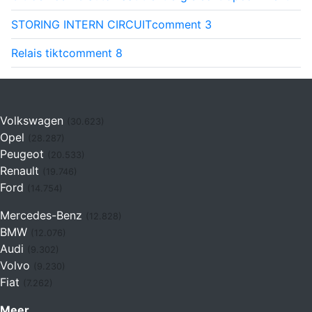
STORING INTERN CIRCUIT
comment
3
Relais tikt
comment
8
Volkswagen
(30.623)
Opel
(28.287)
Peugeot
(20.533)
Renault
(19.746)
Ford
(14.754)
Mercedes-Benz
(12.828)
BMW
(12.076)
Audi
(9.302)
Volvo
(9.230)
Fiat
(7.262)
Meer