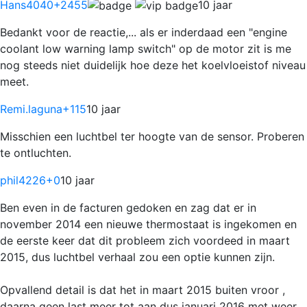
Hans4040
+2455
10 jaar
Bedankt voor de reactie,... als er inderdaad een "engine
coolant low warning lamp switch" op de motor zit is me
nog steeds niet duidelijk hoe deze het koelvloeistof niveau
meet.
Remi.laguna
+115
10 jaar
Misschien een luchtbel ter hoogte van de sensor. Proberen
te ontluchten.
phil4226
+0
10 jaar
Ben even in de facturen gedoken en zag dat er in
november 2014 een nieuwe thermostaat is ingekomen en
de eerste keer dat dit probleem zich voordeed in maart
2015, dus luchtbel verhaal zou een optie kunnen zijn.
Opvallend detail is dat het in maart 2015 buiten vroor ,
daarna geen last meer tot aan dus januari 2016 met weer