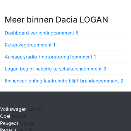
Meer binnen Dacia LOGAN
Dashboard verlichting
comment
6
Ruitenveger
comment
1
Aanjager/radio /motorstoring?
comment
1
Logan begint hakerig te schakelen
comment
3
Binnenverlichting laadruimte blijft branden
comment
2
Volkswagen
(30.624)
Opel
(28.288)
Peugeot
(20.535)
Renault
(19.746)