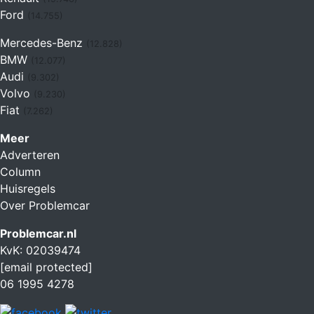
Ford
(14.755)
Mercedes-Benz
(12.828)
BMW
(12.077)
Audi
(9.302)
Volvo
(9.230)
Fiat
(7.262)
Meer
Adverteren
Column
Huisregels
Over Problemcar
Problemcar.nl
KvK: 02039474
[email protected]
06 1995 4278