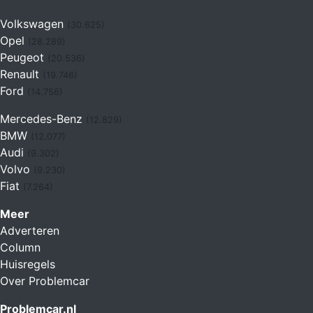
Volkswagen
(30.625)
Opel
(28.289)
Peugeot
(20.536)
Renault
(19.746)
Ford
(14.756)
Mercedes-Benz
(12.829)
BMW
(12.077)
Audi
(9.302)
Volvo
(9.230)
Fiat
(7.264)
Meer
Adverteren
Column
Huisregels
Over Problemcar
Problemcar.nl