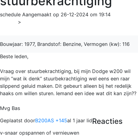
stuurbekrachtiging
schedule
Aangemaakt op 26-12-2024 om 19:14
Home
>
W 200
Bouwjaar: 1977, Brandstof: Benzine, Vermogen (kw): 116
Beste leden,
Vraag over stuurbekrachtiging, bij mijn Dodge w200 wil
mijn “wat ik denk” stuurbekrachtiging wel eens een raar
slippend geluid maken. Dit gebeurt alleen bij het redelijk
haaks om willen sturen. Iemand een idee wat dit kan zijn??
Mvg Bas
Reacties
Geplaatst door
B200AS +145
al 1 jaar lid
v-snaar opspannen of vernieuwen